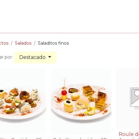
SALADOS
LUNCHS
PROMOS
NOSOTROS
ctos
Salados
Saladitos finos
Destacado
r por:
Roule d