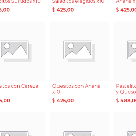
ditos Surtidos x10
Saladitos elegidos x10
Ananá x
6,00
$
425,00
$
425,0
itos con Cereza
Quesitos con Ananá
Pasteli
x10
y Queso
5,00
$
425,00
$
488,0