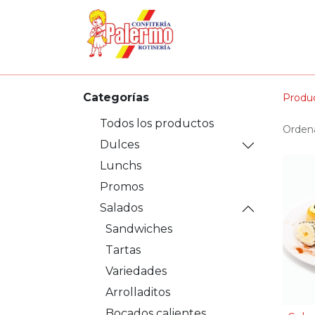
INICIO
DULCES
Categorías
Produ
Todos los productos
Ordena
Dulces
Lunchs
Promos
Salados
Sandwiches
Tartas
Variedades
Arrolladitos
Bocados calientes