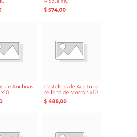
10
Ricota x10
0
$
574,00
tos de Anchoas
Pastelitos de Aceituna
 x10
rellena de Morrón x10
0
$
488,00