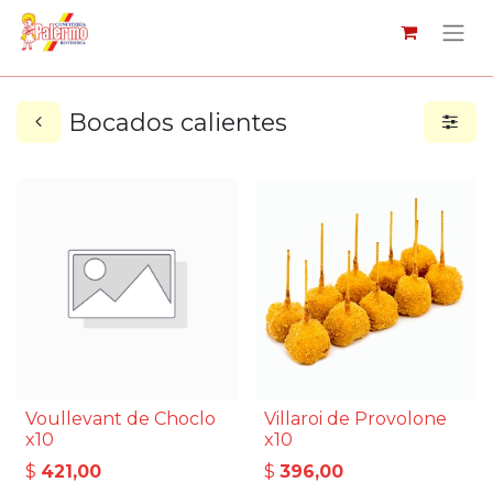
Bocados calientes
Voullevant de Choclo
Villaroi de Provolone
x10
x10
$
421,00
$
396,00